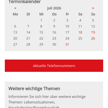
Terminkalender
<
Juli 2026
>
ntag
enstag
ttwoch
nnerstag
eitag
mstag
nntag
Mo
Di
Mi
Do
Fr
Sa
So
1
2
3
4
5
6
7
8
9
10
11
12
13
14
15
16
17
18
19
20
21
22
23
24
25
26
27
28
29
30
31
Aktuelle Telefonnummern
Weitere wichtige Themen
Informieren Sie sich hier über weitere wichtige
Themen: Lebenssituationen,
Haushaltsplan/Bürgerhaushalt.