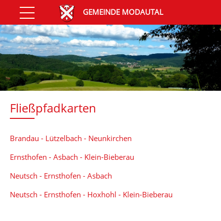
GEMEINDE MODAUTAL
Fließpfadkarten
Brandau - Lützelbach - Neunkirchen
Ernsthofen - Asbach - Klein-Bieberau
Neutsch - Ernsthofen - Asbach
Neutsch - Ernsthofen - Hoxhohl - Klein-Bieberau