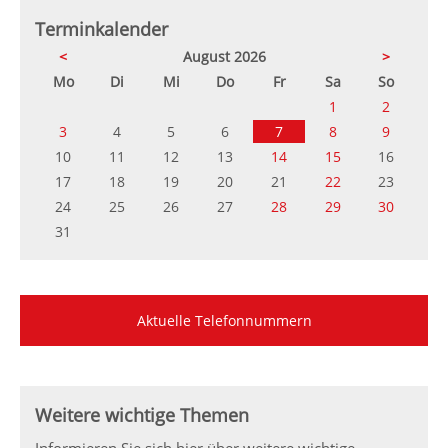
Terminkalender
<
August 2026
>
ntag
enstag
ttwoch
nnerstag
eitag
mstag
nntag
Mo
Di
Mi
Do
Fr
Sa
So
1
2
3
4
5
6
7
8
9
10
11
12
13
14
15
16
17
18
19
20
21
22
23
24
25
26
27
28
29
30
31
Aktuelle Telefonnummern
Weitere wichtige Themen
Informieren Sie sich hier über weitere wichtige