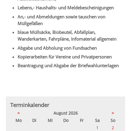
Lebens,- Haushalts- und Meldebescheinigungen
An,- und Abmeldungen sowie tauschen von
Müllgefäßen
blaue Müllsäcke, Biobeutel, Abfallplan,
Wanderkarten, Fahrpläne, Infomaterial allgemein
Abgabe und Abholung von Fundsachen
Kopierarbeiten für Vereine und Privatpersonen
Beantragung und Abgabe der Briefwahlunterlagen
Terminkalender
<
August 2026
>
ntag
enstag
ttwoch
nnerstag
eitag
mstag
nntag
Mo
Di
Mi
Do
Fr
Sa
So
1
2