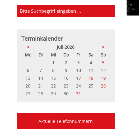
Terminkalender
<
Juli 2026
>
ntag
enstag
ttwoch
nnerstag
eitag
mstag
nntag
Mo
Di
Mi
Do
Fr
Sa
So
1
2
3
4
5
6
7
8
9
10
11
12
13
14
15
16
17
18
19
20
21
22
23
24
25
26
27
28
29
30
31
Aktuelle Telefonnummern