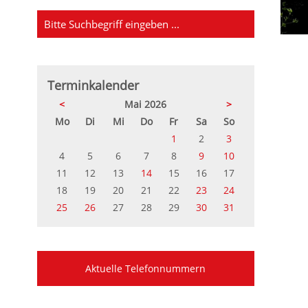
Terminkalender
<
Mai 2026
>
ntag
enstag
ttwoch
nnerstag
eitag
mstag
nntag
Mo
Di
Mi
Do
Fr
Sa
So
1
2
3
4
5
6
7
8
9
10
11
12
13
14
15
16
17
18
19
20
21
22
23
24
25
26
27
28
29
30
31
Aktuelle Telefonnummern