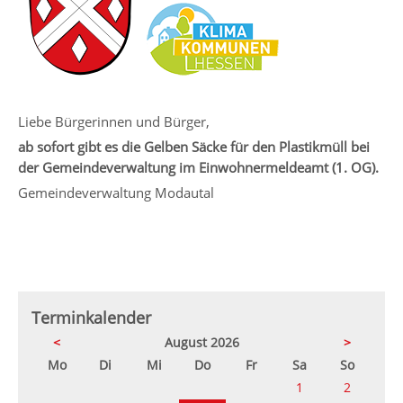
Liebe Bürgerinnen und Bürger,
ab sofort gibt es die Gelben Säcke für den Plastikmüll bei
der Gemeindeverwaltung im Einwohnermeldeamt (1. OG).
Gemeindeverwaltung Modautal
Terminkalender
<
August 2026
>
ntag
enstag
ttwoch
nnerstag
eitag
mstag
nntag
Mo
Di
Mi
Do
Fr
Sa
So
1
2