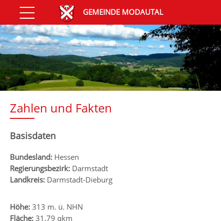
GEMEINDE MODAUTAL
Zahlen und Fakten
Basisdaten
Bundesland:
Hessen
Regierungsbezirk:
Darmstadt
Landkreis:
Darmstadt-Dieburg
Höhe:
313 m. ü. NHN
Fläche:
31,79 qkm