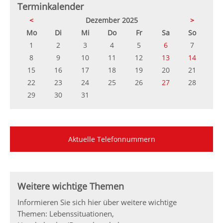
Terminkalender
<
Dezember 2025
>
ntag
enstag
ttwoch
nnerstag
eitag
mstag
nntag
Mo
Di
Mi
Do
Fr
Sa
So
1
2
3
4
5
6
7
8
9
10
11
12
13
14
15
16
17
18
19
20
21
22
23
24
25
26
27
28
29
30
31
Aktuelle Telefonnummern
Weitere wichtige Themen
Informieren Sie sich hier über weitere wichtige
Themen: Lebenssituationen,