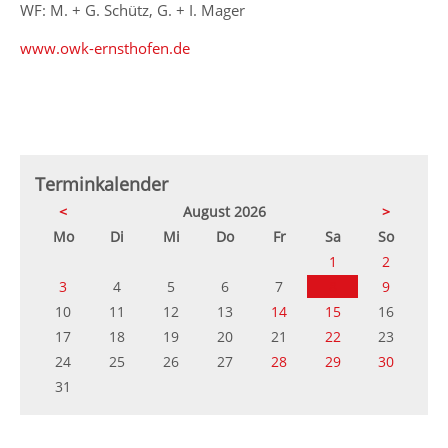
WF: M. + G. Schütz, G. + I. Mager
www.owk-ernsthofen.de
Terminkalender
<
August 2026
>
ntag
enstag
ttwoch
nnerstag
eitag
mstag
nntag
Mo
Di
Mi
Do
Fr
Sa
So
1
2
3
4
5
6
7
8
9
10
11
12
13
14
15
16
17
18
19
20
21
22
23
24
25
26
27
28
29
30
31