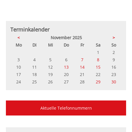
Terminkalender
<
November 2025
>
ntag
enstag
ttwoch
nnerstag
eitag
mstag
nntag
Mo
Di
Mi
Do
Fr
Sa
So
1
2
3
4
5
6
7
8
9
10
11
12
13
14
15
16
17
18
19
20
21
22
23
24
25
26
27
28
29
30
Aktuelle Telefonnummern