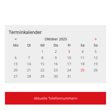
Terminkalender
<
Oktober 2025
>
ntag
enstag
ttwoch
nnerstag
eitag
mstag
nntag
Mo
Di
Mi
Do
Fr
Sa
So
1
2
3
4
5
6
7
8
9
10
11
12
13
14
15
16
17
18
19
20
21
22
23
24
25
26
27
28
29
30
31
Aktuelle Telefonnummern