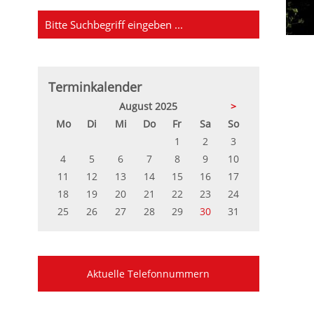
Terminkalender
August 2025
>
ntag
enstag
ttwoch
nnerstag
eitag
mstag
nntag
Mo
Di
Mi
Do
Fr
Sa
So
1
2
3
4
5
6
7
8
9
10
11
12
13
14
15
16
17
18
19
20
21
22
23
24
25
26
27
28
29
30
31
Aktuelle Telefonnummern