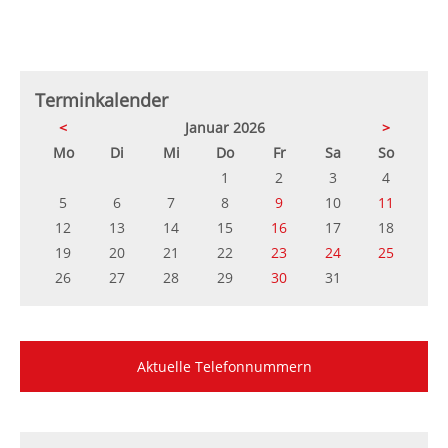
Terminkalender
<
Januar 2026
>
ntag
enstag
ttwoch
nnerstag
eitag
mstag
nntag
Mo
Di
Mi
Do
Fr
Sa
So
1
2
3
4
5
6
7
8
9
10
11
12
13
14
15
16
17
18
19
20
21
22
23
24
25
26
27
28
29
30
31
Aktuelle Telefonnummern