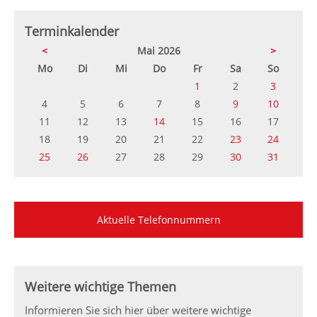
Terminkalender
<
Mai 2026
>
ntag
enstag
ttwoch
nnerstag
eitag
mstag
nntag
Mo
Di
Mi
Do
Fr
Sa
So
1
2
3
4
5
6
7
8
9
10
11
12
13
14
15
16
17
18
19
20
21
22
23
24
25
26
27
28
29
30
31
Aktuelle Telefonnummern
Weitere wichtige Themen
Informieren Sie sich hier über weitere wichtige